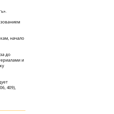
ь».
ьзованием
икам, начало
за до
териалами и
ку
дует
6, 409),