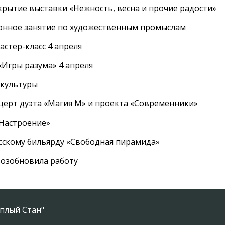
крытие выставки «Нежность, весна и прочие радости»
онное занятие по художественным промыслам
стер-класс 4 апреля
Игры разума» 4 апреля
 культуры
церт дуэта «Магия М» и проекта «Современники»
«Настроение»
усскому бильярду «Свободная пирамида»
озобновила работу
плый Стан"