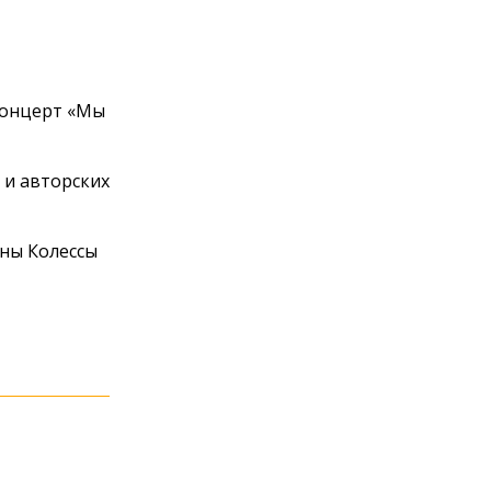
 концерт «Мы
 и авторских
яны Колессы