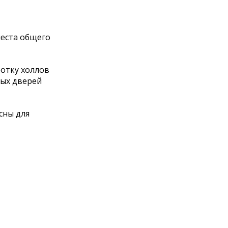
еста общего
отку холлов
ных дверей
сны для