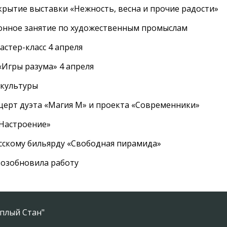
крытие выставки «Нежность, весна и прочие радости»
онное занятие по художественным промыслам
стер-класс 4 апреля
Игры разума» 4 апреля
 культуры
церт дуэта «Магия М» и проекта «Современники»
«Настроение»
усскому бильярду «Свободная пирамида»
озобновила работу
плый Стан"