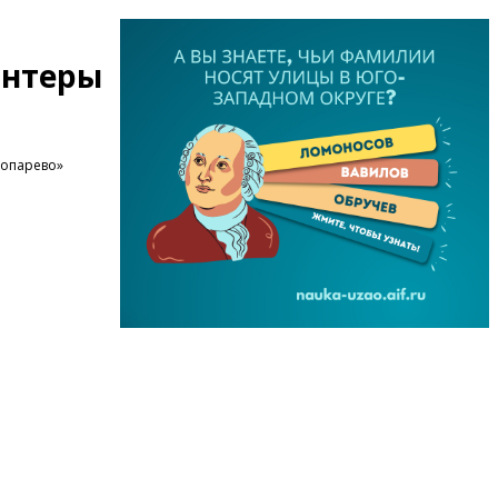
онтеры
ропарево»