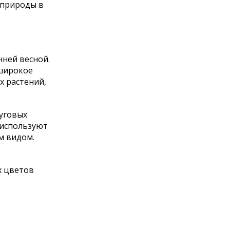
сприроды в
нней весной.
 широкое
х растений,
луговых
 используют
м видом.
х цветов