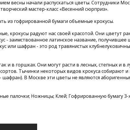
нием весны начали распускаться цветы. Сотрудники Мо
творческий мастер-класс «Весенний сюрприз».
ать из гофрированной бумаги объемные крокусы.
ные, крокусы радуют нас своей красотой. Они цветут ра
окус - заимствованное латинское название, получившее
ус или шафран - это род травянистых клубнелуковичны
к и в горшках. Они могут расти в лесных, степных и в 
0 сортов. Тычинки некоторых видов крокуса собирают и
 - шафран). В Москве эти цветы не являются аборигенны
.
ные палочки; Ножницы; Клей; Гофрированную бумагу 3-