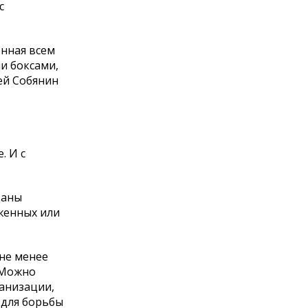
с
енная всем
и боксами,
ей Собянин
. И с
даны
женных или
 не менее
. Можно
ганизации,
 для борьбы