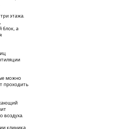
.
три этажа.
,
 блок, а
я
ниц
нтиляции
рые можно
ет проходить
зжающий
лит
 воздуха.
мии клиника