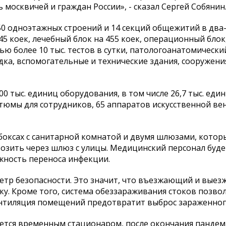
 москвичей и граждан России», - сказал Сергей Собянин
0 одноэтажных строений и 14 секций общежитий в два-
5 коек, лечебный блок на 455 коек, операционный блок
ю более 10 тыс. тестов в сутки, патологоанатомический
ка, вспомогательные и технические здания, сооружени
0 тыс. единиц оборудования, в том числе 26,7 тыс. еди
тюмы для сотрудников, 65 аппаратов искусственной ве
боксах с санитарной комнатой и двумя шлюзами, кото
возить через шлюз с улицы. Медицинский персонал буд
жность переноса инфекции.
етр безопасности. Это значит, что въезжающий и вые
у. Кроме того, система обеззараживания стоков позво
ентиляция помещений предотвратит выброс зараженного
ляется временным стационаром, после окончания панде