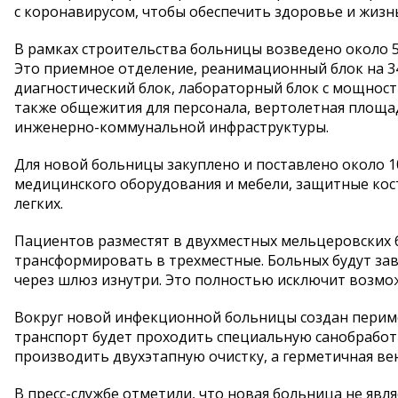
с коронавирусом, чтобы обеспечить здоровье и жизнь
В рамках строительства больницы возведено около 5
Это приемное отделение, реанимационный блок на 34
диагностический блок, лабораторный блок с мощность
также общежития для персонала, вертолетная площад
инженерно-коммунальной инфраструктуры.
Для новой больницы закуплено и поставлено около 10
медицинского оборудования и мебели, защитные кос
легких.
Пациентов разместят в двухместных мельцеровских 
трансформировать в трехместные. Больных будут за
через шлюз изнутри. Это полностью исключит возмо
Вокруг новой инфекционной больницы создан перим
транспорт будет проходить специальную санобработк
производить двухэтапную очистку, а герметичная в
В пресс-службе отметили, что новая больница не яв