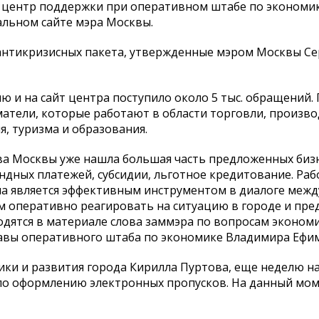
в центр поддержки при оперативном штабе по экономи
альном сайте мэра Москвы.
 антикризисных пакета, утвержденные мэром Москвы С
ию и на сайт центра поступило около 5 тыс. обращений.
тели, которые работают в области торговли, произво
я, туризма и образования.
а Москвы уже нашла большая часть предложенных бизн
ндных платежей, субсидии, льготное кредитование. Раб
на является эффективным инструментом в диалоге межд
м оперативно реагировать на ситуацию в городе и пре
водятся в материале слова заммэра по вопросам эконом
авы оперативного штаба по экономике Владимира Ефи
ики и развития города Кирилла Пуртова, еще неделю н
по оформлению электронных пропусков. На данный мом