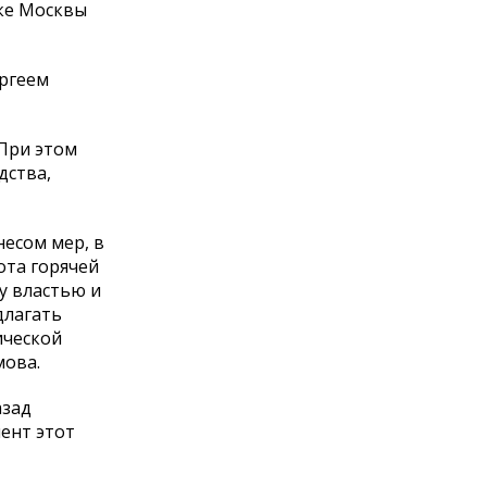
ке Москвы
ергеем
 При этом
дства,
есом мер, в
ота горячей
у властью и
длагать
ической
мова.
азад
ент этот