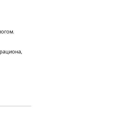
логом.
 рациона,
.