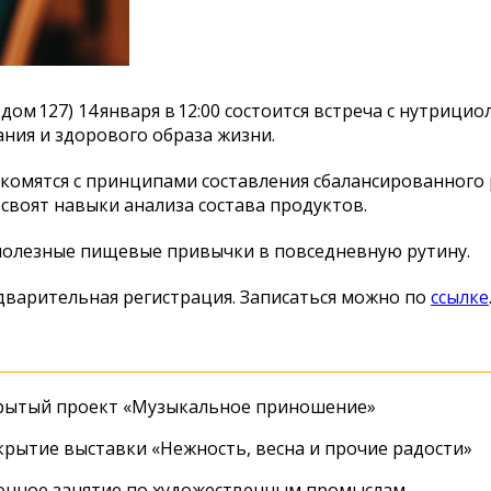
ом 127) 14 января в 12:00 состоится встреча с нутрицио
ия и здорового образа жизни.
акомятся с принципами составления сбалансированного
своят навыки анализа состава продуктов.
 полезные пищевые привычки в повседневную рутину.
едварительная регистрация. Записаться можно по
ссылке
крытый проект «Музыкальное приношение»
крытие выставки «Нежность, весна и прочие радости»
онное занятие по художественным промыслам