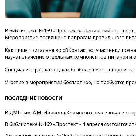
В библиотеке №169 «Проспект» (Ленинский проспект, д
Мероприятие посвящено вопросам правильного питан
Как пишет читальня во «ВКонтакте», участники позн
изучат значение отдельных компонентов питания и о
Специалист расскажет, как безболезненно внедрить
Участие в мероприятии бесплатное, но требуется пр
ПОСЛЕДНИЕ НОВОСТИ
В ДМШ им. А.М. Иванова‑Крамского реализовали от
В библиотеке №169 «Проспект» 4 апреля состоится от
Для учеников школы №1532 провели профориентаци