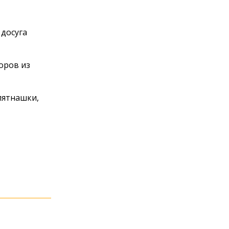
 досуга
оров из
пятнашки,