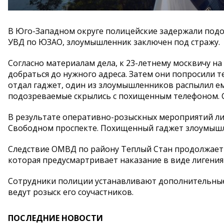
В Юго-Западном округе полицейские задержали подо
УВД по ЮЗАО, злоумышленник заключен под стражу.
Согласно материалам дела, к 23-летнему москвичу н
добраться до нужного адреса. Затем они попросили 
отдал гаджет, один из злоумышленников распылил ем
подозреваемые скрылись с похищенным телефоном. С
В результате оперативно-розыскных мероприятий ли
Свободном проспекте. Похищенный гаджет злоумышл
Следствие ОМВД по району Теплый Стан продолжает ра
которая предусмартривает наказание в виде лигения 
Сотрудники полиции устанавливают дополнительные
ведут розыск его соучастников.
ПОСЛЕДНИЕ НОВОСТИ