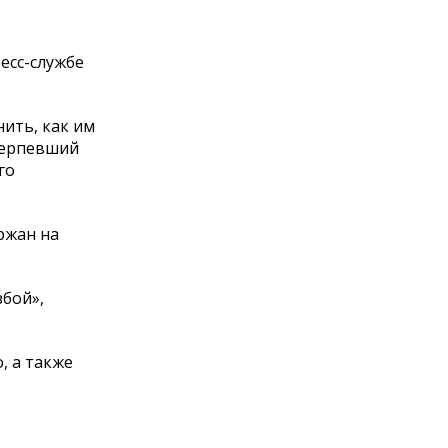
есс-службе
ить, как им
отерпевший
го
ржан на
збой»,
, а также