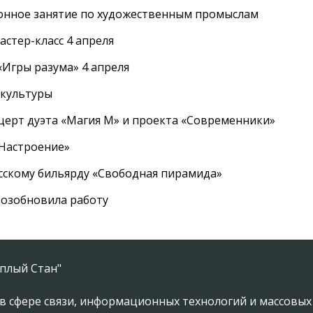
онное занятие по художественным промыслам
стер-класс 4 апреля
Игры разума» 4 апреля
 культуры
церт дуэта «Магия М» и проекта «Современники»
«Настроение»
усскому бильярду «Свободная пирамида»
озобновила работу
плый Стан"
в сфере связи, информационных технологий и массовы