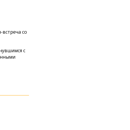
-встреча со
кнувшимся с
венными