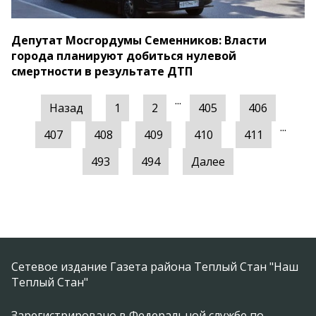
Депутат Мосгордумы Семенников: Власти
города планируют добиться нулевой
смертности в результате ДТП
...
Назад
1
2
405
406
...
407
408
409
410
411
493
494
Далее
Сетевое издание Газета района Теплый Стан "Наш
Теплый Стан"
Зарегистрировано в Федеральной службе по