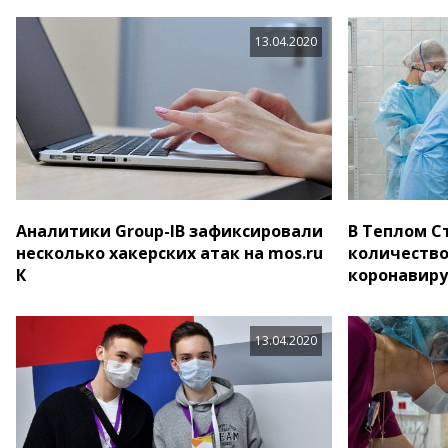
13.04.2020
Аналитики Group-IB зафиксировали
В Теплом С
несколько хакерских атак на mos.ru
количеств
К
коронавир
13.04.2020