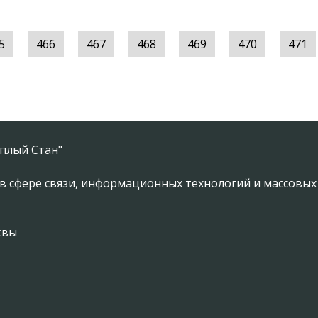
5
466
467
468
469
470
471
плый Стан"
в сфере связи, информационных технологий и массовы
квы