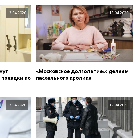
13.04.2020
13.04.2020
нут
«Московское долголетие»: делаем
 поездки по
пасхального кролика
13.04.2020
12.04.2020