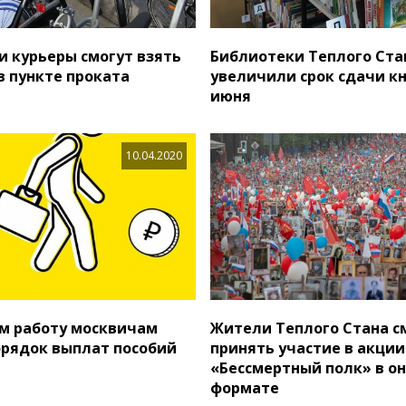
и курьеры смогут взять
Библиотеки Теплого Ста
в пункте проката
увеличили срок сдачи кн
июня
10.04.2020
м работу москвичам
Жители Теплого Стана с
орядок выплат пособий
принять участие в акции
«Бессмертный полк» в о
формате